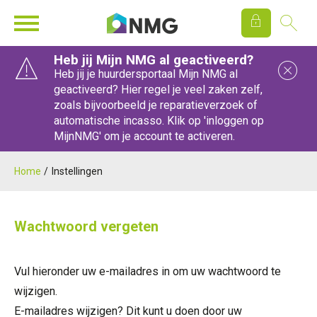
Ga naar Hoofd
Home
Heb jij Mijn NMG al geactiveerd?
Sl
Heb jij je huurdersportaal Mijn NMG al
geactiveerd? Hier regel je veel zaken zelf,
zoals bijvoorbeeld je reparatieverzoek of
Naar hoofdinhoud
Naar hoofdnavigatiemenu
Naar zoeken
automatische incasso. Klik op 'inloggen op
MijnNMG' om je account te activeren.
Home
Instellingen
Wachtwoord vergeten
Vul hieronder uw e-mailadres in om uw wachtwoord te
wijzigen.
E-mailadres wijzigen? Dit kunt u doen door uw