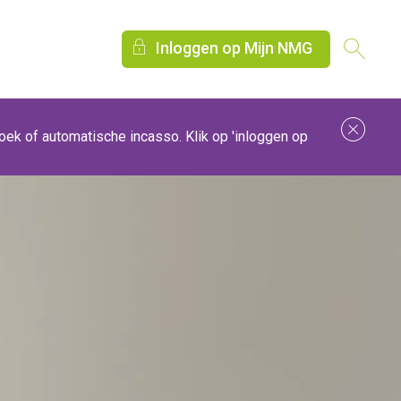
Inloggen op Mijn NMG
Slu
zoek of automatische incasso. Klik op 'inloggen op