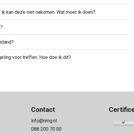
r ik kan deze niet nakomen. Wat moet ik doen?
n?
rstand?
eling voor treffen. Hoe doe ik dit?
Contact
Certific
info@nmg.nl
088 200 70 00