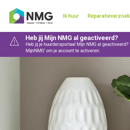
Home
Ik huur
Reparatieverzoek
Heb jij Mijn NMG al geactiveerd?
Heb jij je huurdersportaal Mijn NMG al geactiveerd? 
Naar hoofdinhoud
Naar hoofdnavigatiemenu
Naar zoeken
MijnNMG' om je account te activeren.