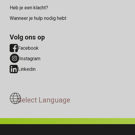
Heb je een klacht?
Wanneer je hulp nodig hebt
Volg ons op
Facebook
Instagram
Linkedin
Vertaal deze pagina
Select Language